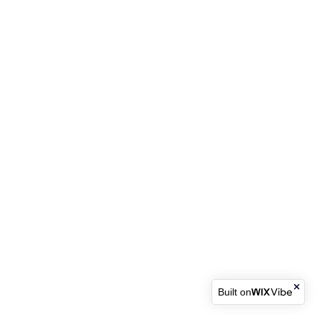
Built on