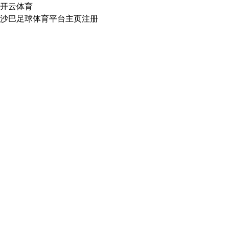
开云体育
沙巴足球体育平台主页注册