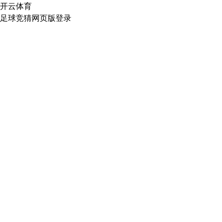
开云体育
足球竞猜网页版登录