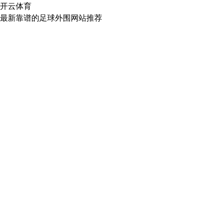
开云体育
最新靠谱的足球外围网站推荐