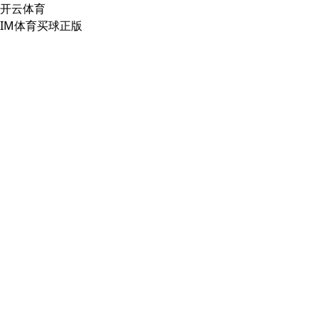
开云体育
IM体育买球正版