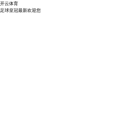
开云体育
足球皇冠最新欢迎您