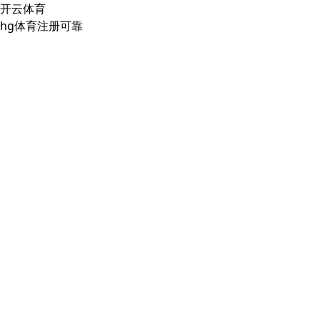
开云体育
hg体育注册可靠