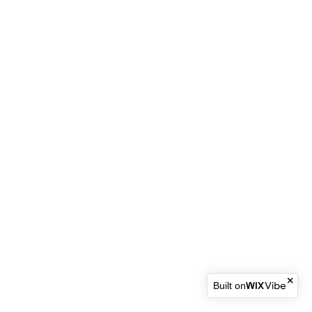
Built on