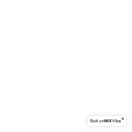
Built on