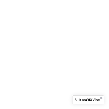
Built on