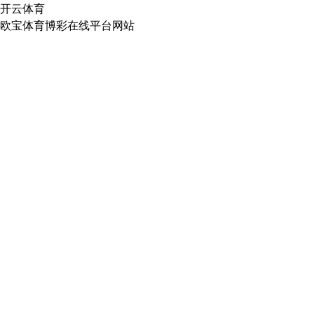
开云体育
欧宝体育博彩在线平台网站