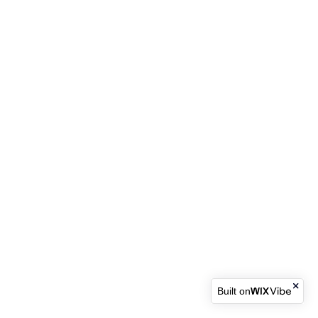
Built on