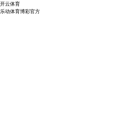
开云体育
乐动体育博彩官方