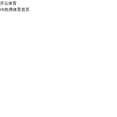
开云体育
rb热博体育首页