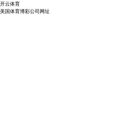
开云体育
美国体育博彩公司网址