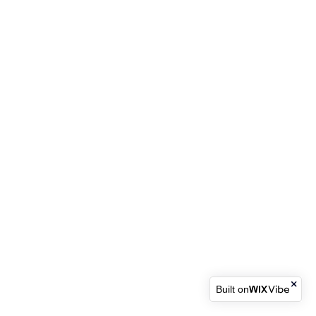
Built on