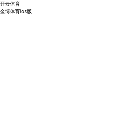
开云体育
金博体育ios版