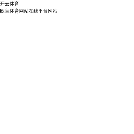
开云体育
欧宝体育网站在线平台网站