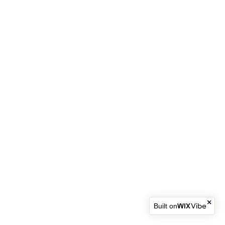
Built on