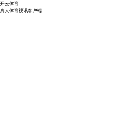
开云体育
真人体育视讯客户端