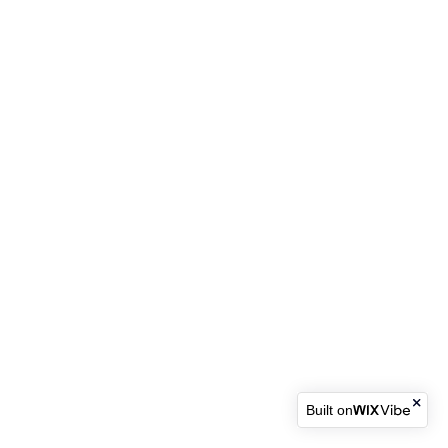
Built on