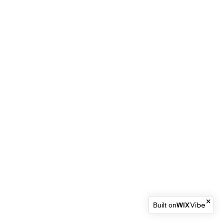
Built on