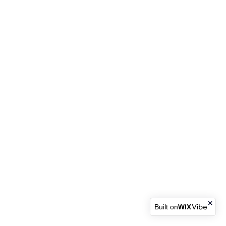
Built on