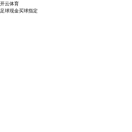
开云体育
足球现金买球指定