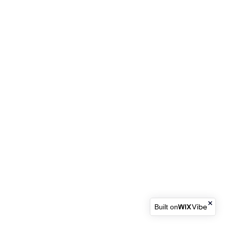
Built on