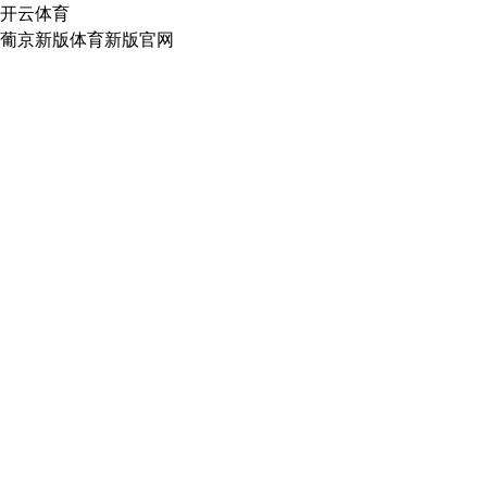
开云体育
葡京新版体育新版官网