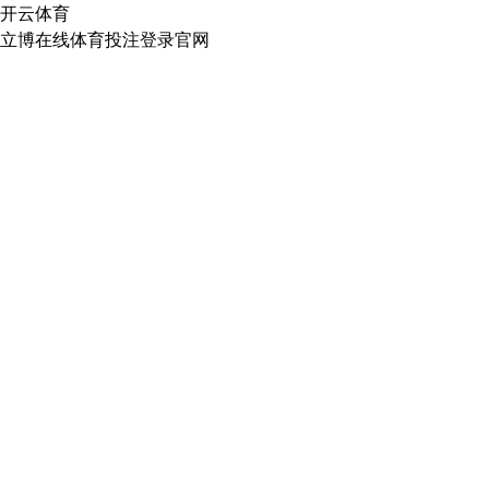
开云体育
立博在线体育投注登录官网