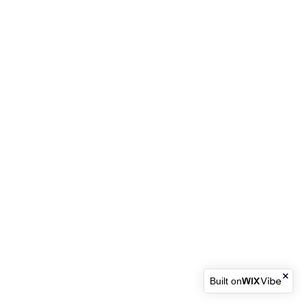
Built on