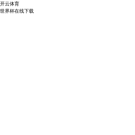
开云体育
世界杯在线下载