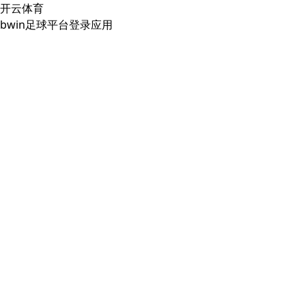
开云体育
bwin足球平台登录应用