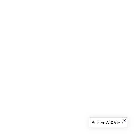
Built on