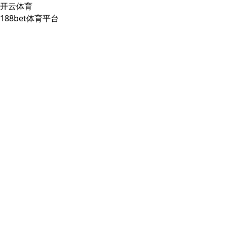
开云体育
188bet体育平台