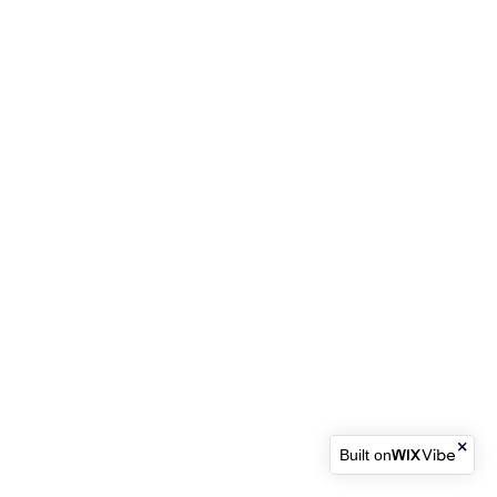
Built on