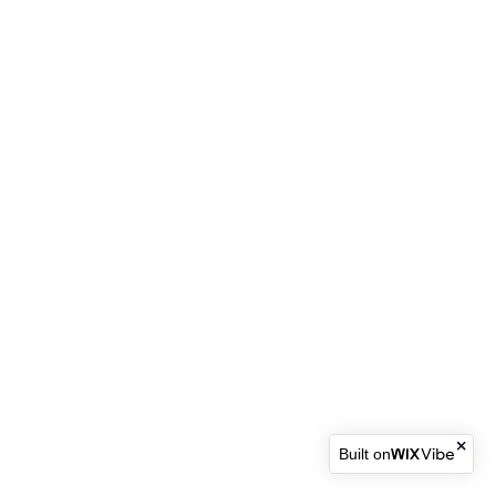
Built on