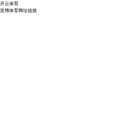
开云体育
亚慱体育网址链接