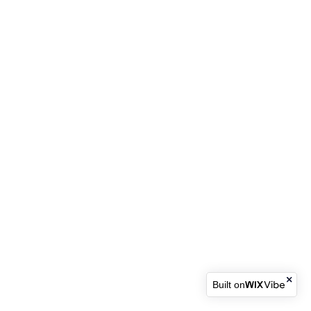
Built on