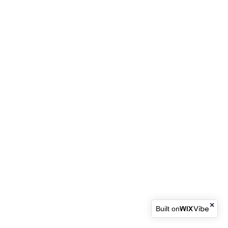
Built on