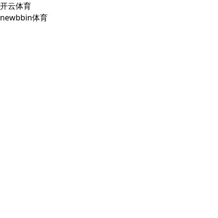
开云体育
newbbin体育