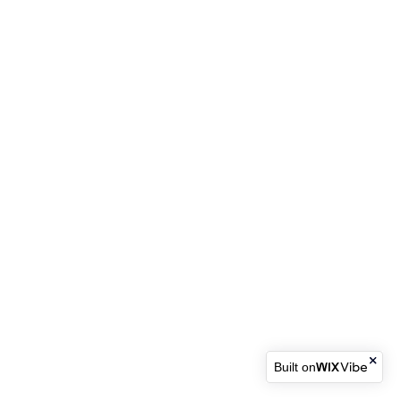
Built on