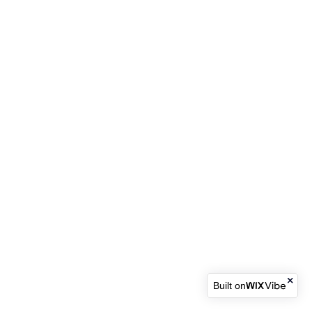
Built on