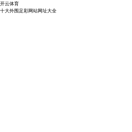
开云体育
十大外围足彩网站网址大全