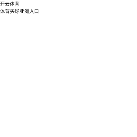
开云体育
体育买球亚洲入口