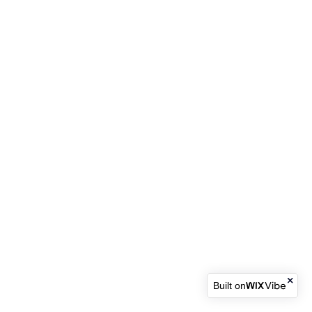
Built on