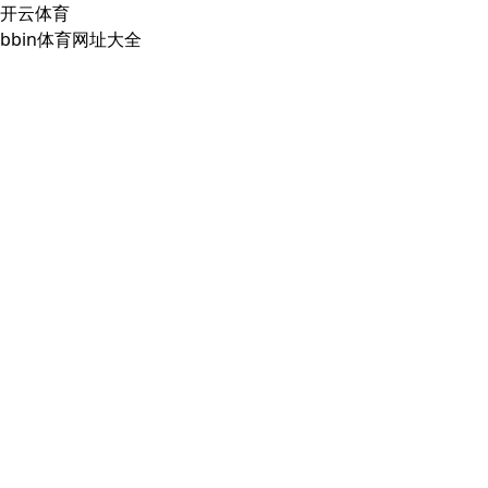
开云体育
bbin体育网址大全