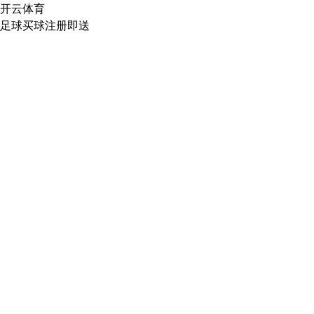
开云体育
足球买球注册即送