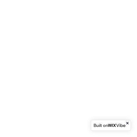
Built on