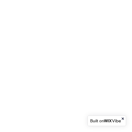
Built on