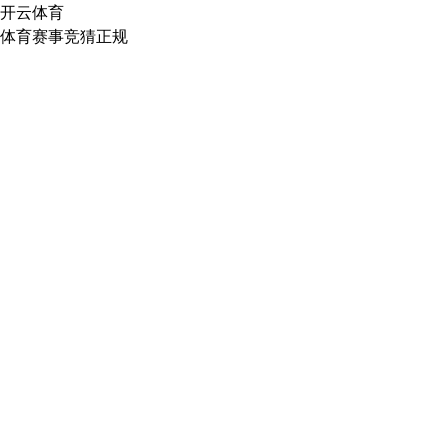
开云体育
体育赛事竞猜正规