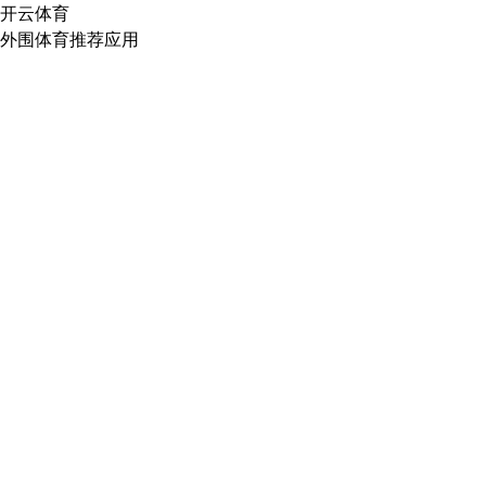
开云体育
外围体育推荐应用