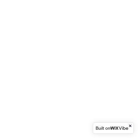
Built on