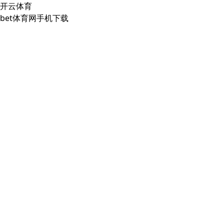
开云体育
bet体育网手机下载