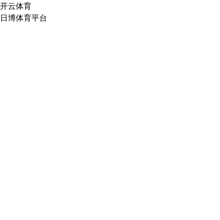
开云体育
日博体育平台