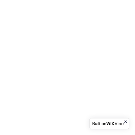
Built on