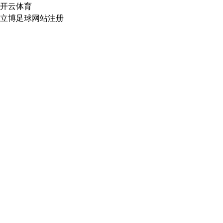
开云体育
立博足球网站注册