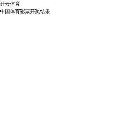
开云体育
中国体育彩票开奖结果