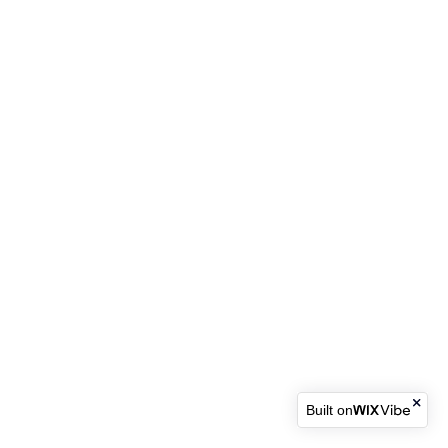
Built on