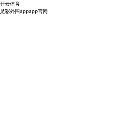
开云体育
足彩外围appapp官网