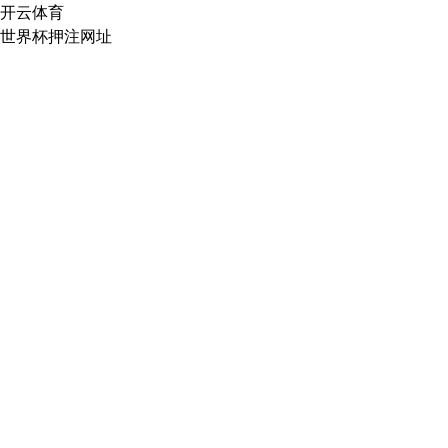
开云体育
世界杯押注网址