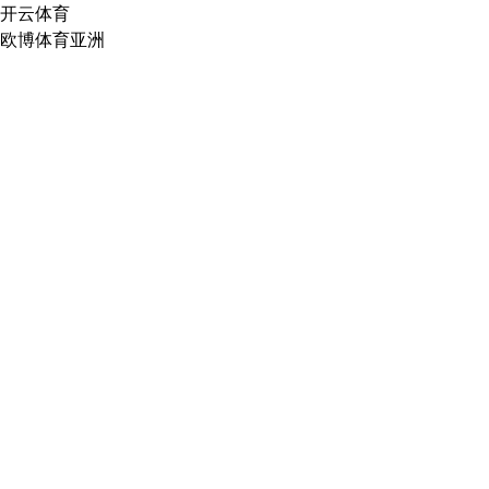
开云体育
欧博体育亚洲