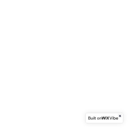
Built on